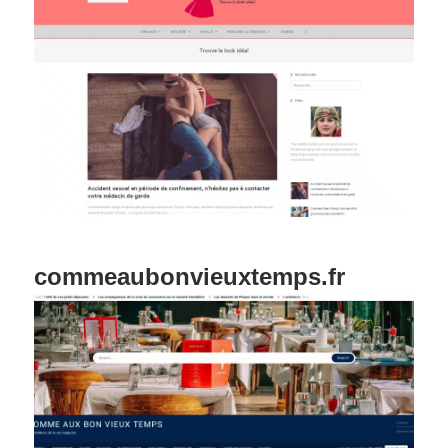
commeaubonvieuxtemps.fr